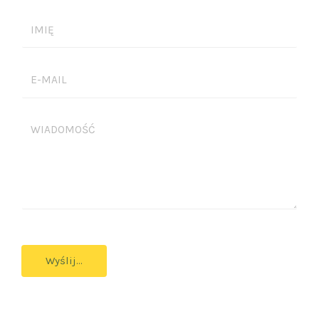
I
M
I
E
Ę
-
*
M
W
A
I
I
A
L
D
*
O
M
O
Ś
Wyślij...
Ć
*